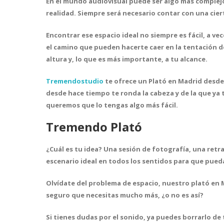
En el mundo audiovisual puede ser algo más complej
realidad. Siempre será necesario contar con una cie
Encontrar ese espacio ideal no siempre es fácil, a ve
el camino que pueden hacerte caer en la tentación de
altura y, lo que es más importante, a tu alcance.
Tremendostudio
te ofrece un Plató en Madrid desde
desde hace tiempo te ronda la cabeza y de la que ya 
queremos que lo tengas algo más fácil.
Tremendo Plató
¿Cuál es tu idea? Una sesión de fotografía, una retr
escenario ideal
en todos los sentidos para que pueda
Olvídate del problema de espacio,
nuestro plató en M
seguro que necesitas mucho más, ¿o no es así?
Si tienes dudas por el sonido, ya puedes borrarlo de