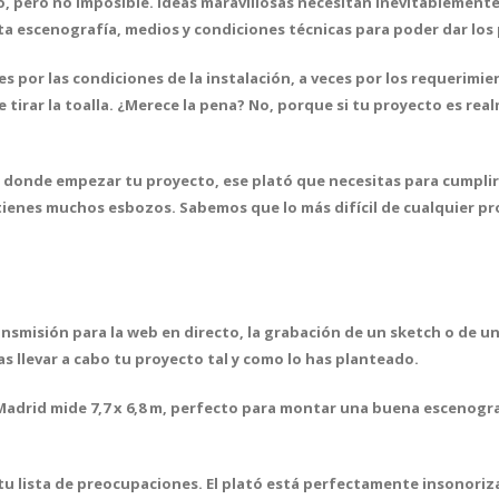
o, pero no imposible.
Ideas maravillosas necesitan inevitablement
rta escenografía, medios y condiciones técnicas para poder dar los
ces por las condiciones de la instalación, a veces por los requerimi
 tirar la toalla. ¿Merece la pena? No, porque
si tu proyecto es re
 donde empezar tu proyecto, ese plató que necesitas para cumpli
tienes muchos esbozos. Sabemos que lo más difícil de cualquier pro
ansmisión para la web en directo, la grabación de un sketch o de 
s llevar a cabo tu proyecto tal y como lo has planteado.
adrid mide 7,7 x 6,8 m
, perfecto para montar una buena escenograf
 tu lista de preocupaciones.
El plató está perfectamente insonoriz