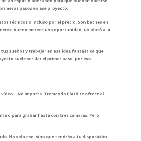
e de un espacio adecuado
para que puedan hacerse
 primeros pasos en ese proyecto.
entos técnicos o incluso por el precio. Son baches en
almente bueno merece una oportunidad
, un plató a la
r tus sueños
y trabajar en esa idea fantástica que
yecto suele ser dar el primer paso, por eso
un vídeo… No importa.
Tremendo Plató te ofrece el
ía o para grabar hasta con tres cámaras. Pero
ado.
No solo eso, sino que tendrás a tu disposición