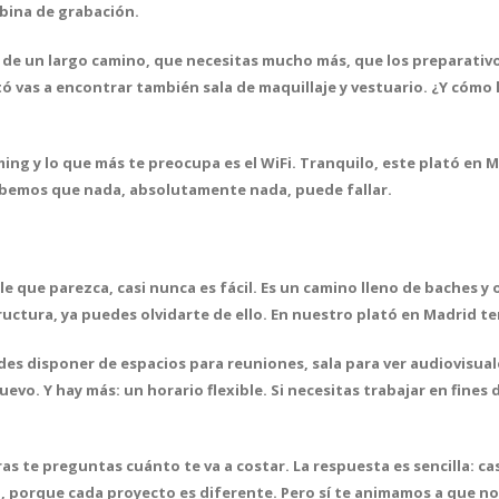
abina de grabación.
nal de un largo camino, que necesitas mucho más, que los preparati
ató
vas a encontrar también sala de maquillaje y vestuario
. ¿Y cómo 
ming y lo que más te preocupa es el WiFi. Tranquilo, este plató en 
bemos que nada, absolutamente nada, puede fallar.
e que parezca, casi nunca es fácil. Es un camino lleno de baches y
ructura, ya puedes olvidarte de ello.
En nuestro plató en Madrid te
es disponer de espacios para reuniones, sala para ver audiovisual
evo. Y hay más: un horario flexible. Si necesitas trabajar en fine
uras te preguntas
cuánto te va a costar
. La respuesta es sencilla: 
, porque cada proyecto es diferente. Pero sí te animamos a que 