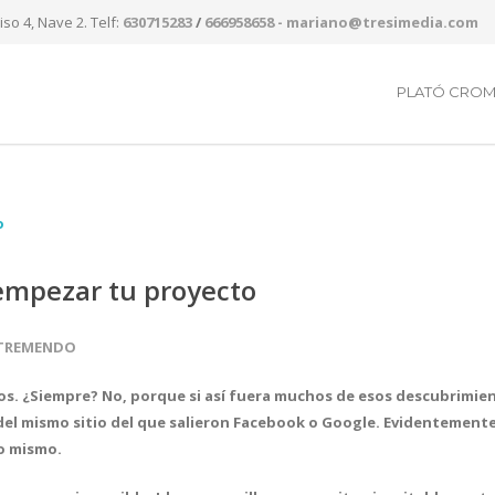
so 4, Nave 2. Telf:
630715283
/
666958658
- mariano@tresimedia.com
PLATÓ CRO
empezar tu proyecto
TREMENDO
s. ¿Siempre? No, porque si así fuera muchos de esos descubrimien
del mismo sitio del que salieron Facebook o Google. Evidentement
no mismo.